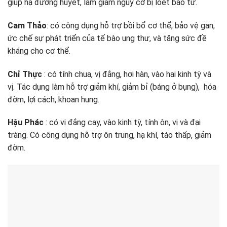
giúp hạ đường huyết, làm giảm nguy cơ bị loét bao tử.
Cam Thảo
:
có công dụng hỗ trợ bồi bổ cơ thể, bảo vệ gan,
ức chế sự phát triển của tế bào ung thư, và tăng sức đề
kháng cho cơ thể.
Chỉ Thực
: có tính chua, vị đắng, hơi hàn, vào hai kinh tỳ và
vị. Tác dụng làm hỗ trợ giảm khí, giảm bỉ (báng ở bụng), hóa
đờm, lợi cách, khoan hung.
Hậu Phác
: có vị đắng cay, vào kinh tỳ, tính ôn, vị và đại
tràng. Có công dụng hỗ trợ ôn trung, hạ khí, táo thấp, giảm
đờm.