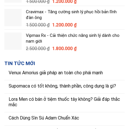
Giá
Giá
1.500.000
₫
1.200.000
₫
gốc
hiện
Cravimax - Tăng cường sinh lý phục hồi bản lĩnh
là:
tại
đàn ông
1.500.000 ₫.
là:
Giá
Giá
1.500.000
₫
1.200.000
₫
1.200.000 ₫.
gốc
hiện
Vipmax Rx - Cải thiện chức năng sinh lý dành cho
là:
tại
nam giới
1.500.000 ₫.
là:
Giá
Giá
2.500.000
₫
1.800.000
₫
1.200.000 ₫.
gốc
hiện
là:
tại
TIN TỨC MỚI
2.500.000 ₫.
là:
1.800.000 ₫.
Venux Amorius giải pháp an toàn cho phái mạnh
Supomaca có tốt không, thành phần, công dụng là gì?
Lora Men có bán ở tiệm thuốc tây không? Giải đáp thắc
mắc
Cách Dùng Sìn Sú Adam Chuẩn Xác