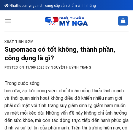
Skip
Nhathuocmynga.net - cung cấp sản phẩm chính hãng
to
content
XUẤT TINH SỚM
Supomaca có tốt không, thành phần,
công dụng là gì?
POSTED ON
11/08/2025
BY
NGUYỄN HUỲNH TRANG
Trong cuộc sống
hiện đại, áp lực công việc, chế độ ăn uống thiếu lành mạnh
và thói quen sinh hoạt không điều độ khiến nhiều nam giới
phải đối mặt với tình trạng suy giảm sinh lý, giảm ham muốn
và mệt mỏi kéo dài. Những vấn đề này không chỉ ảnh hưởng
đến sức khỏe, mà còn tác động trực tiếp đến hạnh phúc gia
đình và sự tự tin của phái mạnh. Trên thị trường hiện nay, có