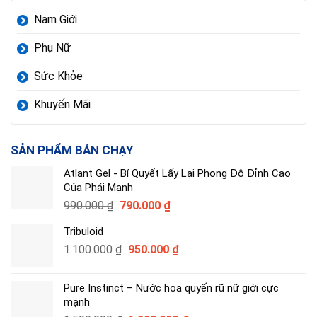
Nam Giới
Phụ Nữ
Sức Khỏe
Khuyến Mãi
SẢN PHẨM BÁN CHẠY
Atlant Gel - Bí Quyết Lấy Lại Phong Độ Đỉnh Cao
Của Phái Mạnh
Giá
Giá
990.000
₫
790.000
₫
gốc
hiện
Tribuloid
là:
tại
Giá
Giá
1.100.000
₫
990.000 ₫.
950.000
là:
₫
gốc
hiện
790.000 ₫.
là:
tại
Pure Instinct – Nước hoa quyến rũ nữ giới cực
1.100.000 ₫.
là:
mạnh
950.000 ₫.