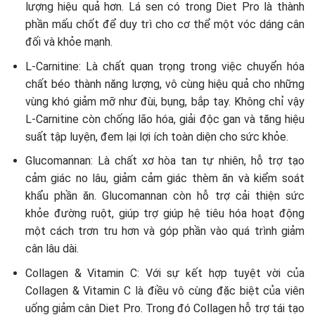
lượng hiệu quả hơn. Lá sen có trong Diet Pro là thành
phần mấu chốt để duy trì cho cơ thể một vóc dáng cân
đối và khỏe mạnh.
L-Carnitine: Là chất quan trọng trong việc chuyển hóa
chất béo thành năng lượng, vô cùng hiệu quả cho những
vùng khó giảm mỡ như đùi, bụng, bắp tay. Không chỉ vậy
L-Carnitine còn chống lão hóa, giải độc gan và tăng hiệu
suất tập luyện, đem lại lợi ích toàn diện cho sức khỏe.
Glucomannan: Là chất xơ hòa tan tự nhiên, hỗ trợ tạo
cảm giác no lâu, giảm cảm giác thèm ăn và kiểm soát
khẩu phần ăn. Glucomannan còn hỗ trợ cải thiện sức
khỏe đường ruột, giúp trợ giúp hệ tiêu hóa hoạt động
một cách trơn tru hơn và góp phần vào quá trình giảm
cân lâu dài.
Collagen & Vitamin C: Với sự kết hợp tuyệt vời của
Collagen & Vitamin C là điều vô cùng đặc biệt của viên
uống giảm cân Diet Pro. Trong đó Collagen hỗ trợ tái tạo