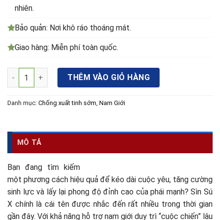
nhiên.
Bảo quản: Nơi khô ráo thoáng mát.
Giao hàng: Miễn phí toàn quốc.
Sìn Sú X - Chai xịt hỗ trợ nam giới duy trì cuộc yêu hơn 30 ph
THÊM VÀO GIỎ HÀNG
Danh mục:
Chống xuất tinh sớm
,
Nam Giới
MÔ TẢ
Bạn đang tìm kiếm
một phương cách hiệu quả để kéo dài cuộc yêu, tăng cường
sinh lực và lấy lại phong độ đỉnh cao của phái mạnh? Sìn Sú
X chính là cái tên được nhắc đến rất nhiều trong thời gian
gần đây. Với khả năng hỗ trợ nam giới duy trì “cuộc chiến” lâu