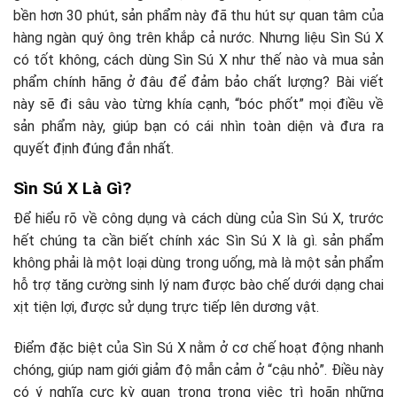
bền hơn 30 phút, sản phẩm này đã thu hút sự quan tâm của
hàng ngàn quý ông trên khắp cả nước. Nhưng liệu Sìn Sú X
có tốt không, cách dùng Sìn Sú X như thế nào và mua sản
phẩm chính hãng ở đâu để đảm bảo chất lượng? Bài viết
này sẽ đi sâu vào từng khía cạnh, “bóc phốt” mọi điều về
sản phẩm này, giúp bạn có cái nhìn toàn diện và đưa ra
quyết định đúng đắn nhất.
Sìn Sú X Là Gì?
Để hiểu rõ về công dụng và cách dùng của Sìn Sú X, trước
hết chúng ta cần biết chính xác Sìn Sú X là gì. sản phẩm
không phải là một loại dùng trong uống, mà là một sản phẩm
hỗ trợ tăng cường sinh lý nam được bào chế dưới dạng chai
xịt tiện lợi, được sử dụng trực tiếp lên dương vật.
Điểm đặc biệt của Sìn Sú X nằm ở cơ chế hoạt động nhanh
chóng, giúp nam giới giảm độ mẫn cảm ở “cậu nhỏ”. Điều này
có ý nghĩa cực kỳ quan trọng trong việc trì hoãn những