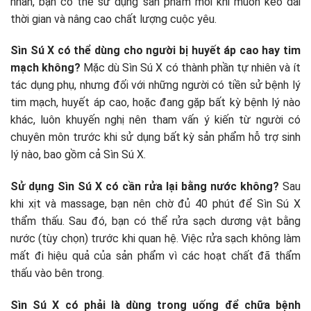
nhân, bạn có thể sử dụng sản phẩm mỗi khi muốn kéo dài
thời gian và nâng cao chất lượng cuộc yêu.
Sìn Sú X có thể dùng cho người bị huyết áp cao hay tim
mạch không?
Mặc dù Sìn Sú X có thành phần tự nhiên và ít
tác dụng phụ, nhưng đối với những người có tiền sử bệnh lý
tim mạch, huyết áp cao, hoặc đang gặp bất kỳ bệnh lý nào
khác, luôn khuyến nghị nên tham vấn ý kiến từ người có
chuyên môn trước khi sử dụng bất kỳ sản phẩm hỗ trợ sinh
lý nào, bao gồm cả Sìn Sú X.
Sử dụng Sìn Sú X có cần rửa lại bằng nước không?
Sau
khi xịt và massage, bạn nên chờ đủ 40 phút để Sìn Sú X
thẩm thấu. Sau đó, bạn có thể rửa sạch dương vật bằng
nước (tùy chọn) trước khi quan hệ. Việc rửa sạch không làm
mất đi hiệu quả của sản phẩm vì các hoạt chất đã thẩm
thấu vào bên trong.
Sìn Sú X có phải là dùng trong uống để chữa bệnh