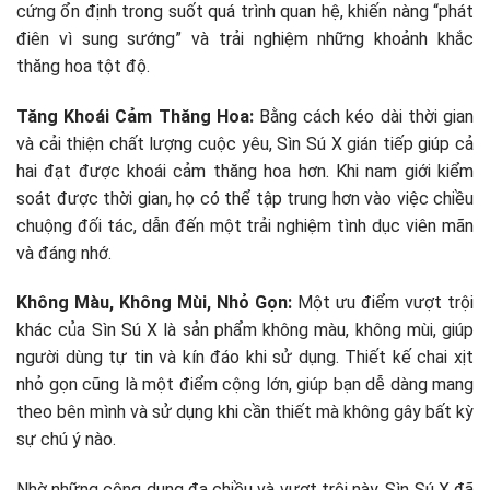
cứng ổn định trong suốt quá trình quan hệ, khiến nàng “phát
điên vì sung sướng” và trải nghiệm những khoảnh khắc
thăng hoa tột độ.
Tăng Khoái Cảm Thăng Hoa:
Bằng cách kéo dài thời gian
và cải thiện chất lượng cuộc yêu, Sìn Sú X gián tiếp giúp cả
hai đạt được khoái cảm thăng hoa hơn. Khi nam giới kiểm
soát được thời gian, họ có thể tập trung hơn vào việc chiều
chuộng đối tác, dẫn đến một trải nghiệm tình dục viên mãn
và đáng nhớ.
Không Màu, Không Mùi, Nhỏ Gọn:
Một ưu điểm vượt trội
khác của Sìn Sú X là sản phẩm không màu, không mùi, giúp
người dùng tự tin và kín đáo khi sử dụng. Thiết kế chai xịt
nhỏ gọn cũng là một điểm cộng lớn, giúp bạn dễ dàng mang
theo bên mình và sử dụng khi cần thiết mà không gây bất kỳ
sự chú ý nào.
Nhờ những công dụng đa chiều và vượt trội này, Sìn Sú X đã