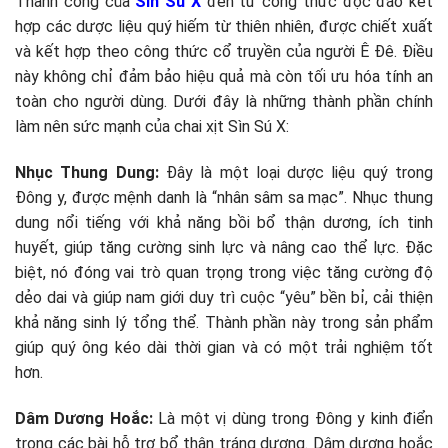
Thành công của
Sìn Sú X
đến từ công thức độc đáo kết
hợp các dược liệu quý hiếm từ thiên nhiên, được chiết xuất
và kết hợp theo công thức cổ truyền của người Ê Đê. Điều
này không chỉ đảm bảo hiệu quả mà còn tối ưu hóa tính an
toàn cho người dùng. Dưới đây là những thành phần chính
làm nên sức mạnh của chai xịt Sìn Sú X:
Nhục Thung Dung:
Đây là một loại dược liệu quý trong
Đông y, được mệnh danh là “nhân sâm sa mạc”. Nhục thung
dung nổi tiếng với khả năng bồi bổ thận dương, ích tinh
huyết, giúp tăng cường sinh lực và nâng cao thể lực. Đặc
biệt, nó đóng vai trò quan trọng trong việc tăng cường độ
dẻo dai và giúp nam giới duy trì cuộc “yêu” bền bỉ, cải thiện
khả năng sinh lý tổng thể. Thành phần này trong sản phẩm
giúp quý ông kéo dài thời gian và có một trải nghiệm tốt
hơn.
Dâm Dương Hoắc:
Là một vị dùng trong Đông y kinh điển
trong các bài hỗ trợ bổ thận tráng dương. Dâm dương hoắc