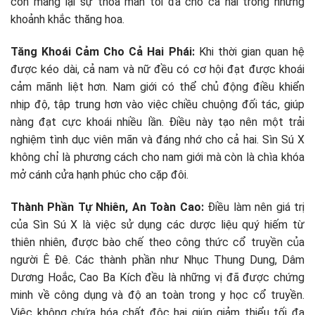
còn mang lại sự thỏa mãn tối đa cho cả hai trong những
khoảnh khắc thăng hoa.
Tăng Khoái Cảm Cho Cả Hai Phái:
Khi thời gian quan hệ
được kéo dài, cả nam và nữ đều có cơ hội đạt được khoái
cảm mãnh liệt hơn. Nam giới có thể chủ động điều khiển
nhịp độ, tập trung hơn vào việc chiều chuộng đối tác, giúp
nàng đạt cực khoái nhiều lần. Điều này tạo nên một trải
nghiệm tình dục viên mãn và đáng nhớ cho cả hai. Sìn Sú X
không chỉ là phương cách cho nam giới mà còn là chìa khóa
mở cánh cửa hạnh phúc cho cặp đôi.
Thành Phần Tự Nhiên, An Toàn Cao:
Điều làm nên giá trị
của Sìn Sú X là việc sử dụng các dược liệu quý hiếm từ
thiên nhiên, được bào chế theo công thức cổ truyền của
người Ê Đê. Các thành phần như Nhục Thung Dung, Dâm
Dương Hoắc, Cao Ba Kích đều là những vị đã được chứng
minh về công dụng và độ an toàn trong y học cổ truyền.
Việc không chứa hóa chất độc hại giúp giảm thiểu tối đa