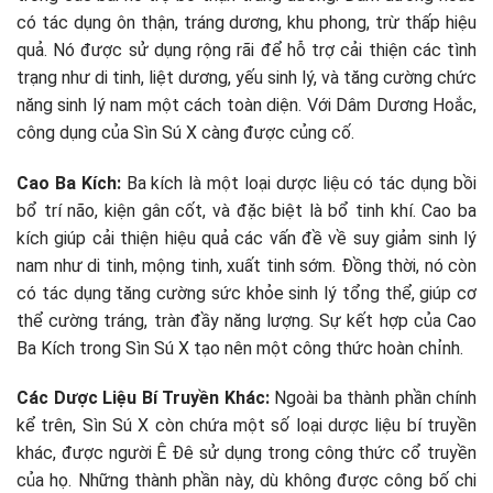
có tác dụng ôn thận, tráng dương, khu phong, trừ thấp hiệu
quả. Nó được sử dụng rộng rãi để hỗ trợ cải thiện các tình
trạng như di tinh, liệt dương, yếu sinh lý, và tăng cường chức
năng sinh lý nam một cách toàn diện. Với Dâm Dương Hoắc,
công dụng của Sìn Sú X càng được củng cố.
Cao Ba Kích:
Ba kích là một loại dược liệu có tác dụng bồi
bổ trí não, kiện gân cốt, và đặc biệt là bổ tinh khí. Cao ba
kích giúp cải thiện hiệu quả các vấn đề về suy giảm sinh lý
nam như di tinh, mộng tinh, xuất tinh sớm. Đồng thời, nó còn
có tác dụng tăng cường sức khỏe sinh lý tổng thể, giúp cơ
thể cường tráng, tràn đầy năng lượng. Sự kết hợp của Cao
Ba Kích trong Sìn Sú X tạo nên một công thức hoàn chỉnh.
Các Dược Liệu Bí Truyền Khác:
Ngoài ba thành phần chính
kể trên, Sìn Sú X còn chứa một số loại dược liệu bí truyền
khác, được người Ê Đê sử dụng trong công thức cổ truyền
của họ. Những thành phần này, dù không được công bố chi