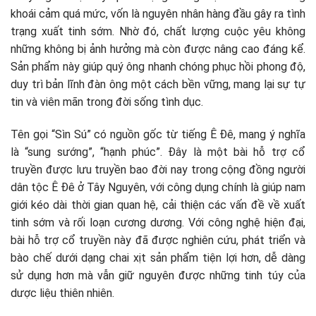
khoái cảm quá mức, vốn là nguyên nhân hàng đầu gây ra tình
trạng xuất tinh sớm. Nhờ đó, chất lượng cuộc yêu không
những không bị ảnh hưởng mà còn được nâng cao đáng kể.
Sản phẩm này giúp quý ông nhanh chóng phục hồi phong độ,
duy trì bản lĩnh đàn ông một cách bền vững, mang lại sự tự
tin và viên mãn trong đời sống tình dục.
Tên gọi “Sìn Sú” có nguồn gốc từ tiếng Ê Đê, mang ý nghĩa
là “sung sướng”, “hạnh phúc”. Đây là một bài hỗ trợ cổ
truyền được lưu truyền bao đời nay trong cộng đồng người
dân tộc Ê Đê ở Tây Nguyên, với công dụng chính là giúp nam
giới kéo dài thời gian quan hệ, cải thiện các vấn đề về xuất
tinh sớm và rối loạn cương dương. Với công nghệ hiện đại,
bài hỗ trợ cổ truyền này đã được nghiên cứu, phát triển và
bào chế dưới dạng chai xịt sản phẩm tiện lợi hơn, dễ dàng
sử dụng hơn mà vẫn giữ nguyên được những tinh túy của
dược liệu thiên nhiên.