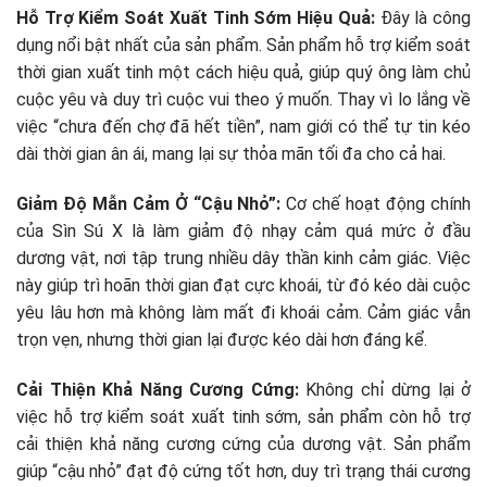
Hỗ Trợ Kiểm Soát Xuất Tinh Sớm Hiệu Quả:
Đây là công
dụng nổi bật nhất của sản phẩm. Sản phẩm hỗ trợ kiểm soát
thời gian xuất tinh một cách hiệu quả, giúp quý ông làm chủ
cuộc yêu và duy trì cuộc vui theo ý muốn. Thay vì lo lắng về
việc “chưa đến chợ đã hết tiền”, nam giới có thể tự tin kéo
dài thời gian ân ái, mang lại sự thỏa mãn tối đa cho cả hai.
Giảm Độ Mẫn Cảm Ở “Cậu Nhỏ”:
Cơ chế hoạt động chính
của Sìn Sú X là làm giảm độ nhạy cảm quá mức ở đầu
dương vật, nơi tập trung nhiều dây thần kinh cảm giác. Việc
này giúp trì hoãn thời gian đạt cực khoái, từ đó kéo dài cuộc
yêu lâu hơn mà không làm mất đi khoái cảm. Cảm giác vẫn
trọn vẹn, nhưng thời gian lại được kéo dài hơn đáng kể.
Cải Thiện Khả Năng Cương Cứng:
Không chỉ dừng lại ở
việc hỗ trợ kiểm soát xuất tinh sớm, sản phẩm còn hỗ trợ
cải thiện khả năng cương cứng của dương vật. Sản phẩm
giúp “cậu nhỏ” đạt độ cứng tốt hơn, duy trì trạng thái cương