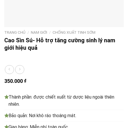
TRANG CHỦ
/
NAM GIỚI
/
CHỐNG XUẤT TINH SỚM
Cao Sìn Sú- Hỗ trợ tăng cường sinh lý nam
giới hiệu quả
350.000
₫
Thành phần: được chiết xuất từ dược liệu ngoài thiên
nhiên.
Bảo quản: Nơi khô ráo thoáng mát.
Giao hàng: Miễn phí toàn quốc.