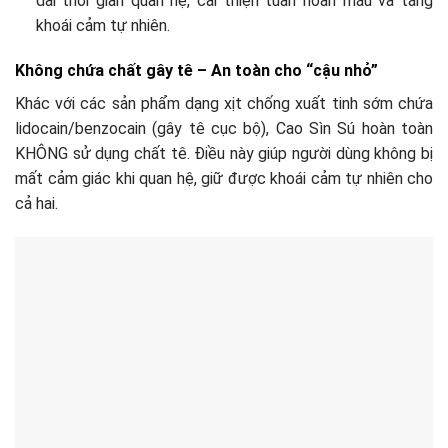
dài thời gian quan hệ, cải thiện tuần hoàn máu và tăng
khoái cảm tự nhiên.
Không chứa chất gây tê – An toàn cho “cậu nhỏ”
Khác với các sản phẩm dạng xịt chống xuất tinh sớm chứa
lidocain/benzocain (gây tê cục bộ), Cao Sìn Sú hoàn toàn
KHÔNG sử dụng chất tê. Điều này giúp người dùng không bị
mất cảm giác khi quan hệ, giữ được khoái cảm tự nhiên cho
cả hai.