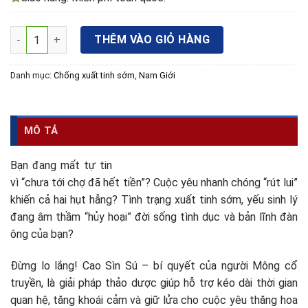
Cao Sìn Sú- Hỗ trợ tăng cường sinh lý nam giới hiệu quả số l
THÊM VÀO GIỎ HÀNG
Danh mục:
Chống xuất tinh sớm
,
Nam Giới
MÔ TẢ
Bạn đang mất tự tin
vì “chưa tới chợ đã hết tiền”? Cuộc yêu nhanh chóng “rút lui”
khiến cả hai hụt hẫng? Tình trạng xuất tinh sớm, yếu sinh lý
đang âm thầm “hủy hoại” đời sống tình dục và bản lĩnh đàn
ông của bạn?
Đừng lo lắng! Cao Sìn Sú – bí quyết của người Mông cổ
truyền, là giải pháp thảo dược giúp hỗ trợ kéo dài thời gian
quan hệ, tăng khoái cảm và giữ lửa cho cuộc yêu thăng hoa