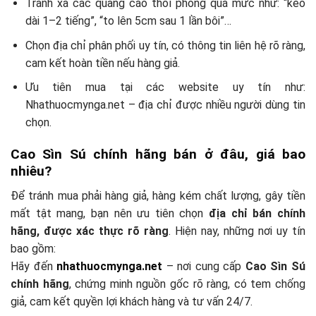
Tránh xa các quảng cáo thổi phồng quá mức như: “kéo
dài 1–2 tiếng”, “to lên 5cm sau 1 lần bôi”…
Chọn địa chỉ phân phối uy tín, có thông tin liên hệ rõ ràng,
cam kết hoàn tiền nếu hàng giả.
Ưu tiên mua tại các website uy tín như:
Nhathuocmynga.net – địa chỉ được nhiều người dùng tin
chọn.
Cao Sìn Sú chính hãng bán ở đâu, giá bao
nhiêu?
Để tránh mua phải hàng giả, hàng kém chất lượng, gây tiền
mất tật mang, bạn nên ưu tiên chọn
địa chỉ bán chính
hãng, được xác thực rõ ràng
. Hiện nay, những nơi uy tín
bao gồm:
Hãy đến
nhathuocmynga.net
– nơi cung cấp
Cao Sìn Sú
chính hãng
, chứng minh nguồn gốc rõ ràng, có tem chống
giả, cam kết quyền lợi khách hàng và tư vấn 24/7.