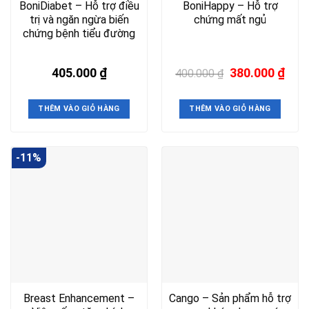
BoniDiabet – Hỗ trợ điều
BoniHappy – Hỗ trợ
trị và ngăn ngừa biến
chứng mất ngủ
chứng bệnh tiểu đường
Giá
Giá
405.000
₫
380.000
₫
400.000
₫
gốc
hiện
là:
tại
400.000 ₫.
là:
THÊM VÀO GIỎ HÀNG
THÊM VÀO GIỎ HÀNG
380.
-11%
Breast Enhancement –
Cango – Sản phẩm hỗ trợ