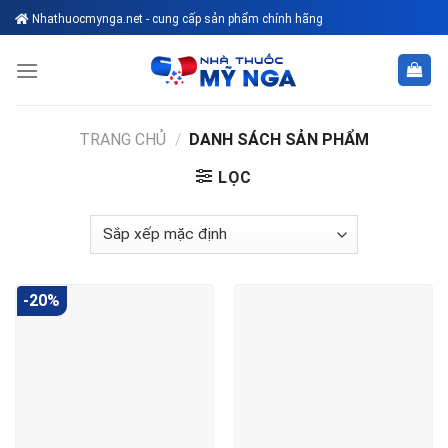
Skip
Nhathuocmynga.net - cung cấp sản phẩm chính hãng
to
content
TRANG CHỦ
/
DANH SÁCH SẢN PHẨM
LỌC
-20%