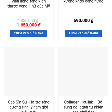
Viên uống tăng kích
xương khớp dạng nước
thước vòng 1 nữ của Mỹ
690.000
₫
1.850.000
₫
Giá
Giá
1.650.000
₫
gốc
hiện
là:
tại
THÊM VÀO GIỎ HÀNG
THÊM VÀO GIỎ HÀNG
1.850.000 ₫.
là:
1.650.000 ₫.
Cao Sìn Sú- Hỗ trợ tăng
Collagen Haulink – Bổ
cường sinh lý nam giới
sung collagen tự nhiên