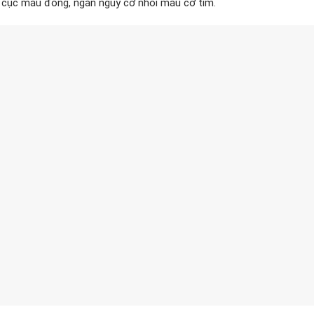
 cục máu đông, ngăn nguy cơ nhồi máu cơ tim.