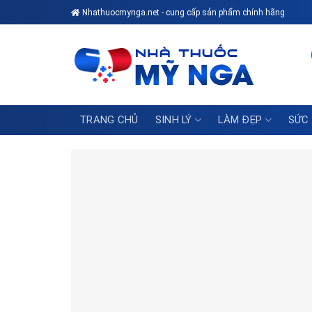
Skip
Nhathuocmynga.net - cung cấp sản phẩm chính hãng
to
content
TRANG CHỦ
SINH LÝ
LÀM ĐẸP
SỨC 