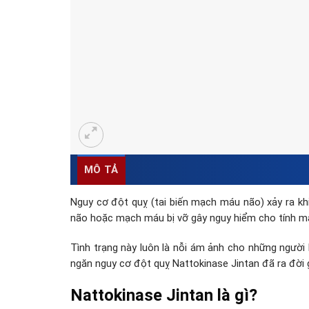
MÔ TẢ
Nguy cơ đột quỵ (tai biến mạch máu não) xảy ra k
não hoặc mạch máu bị vỡ gây nguy hiểm cho tính m
Tình trạng này luôn là nỗi ám ảnh cho những ngườ
ngăn nguy cơ đột quỵ Nattokinase Jintan đã ra đời
Nattokinase Jintan
là gì?