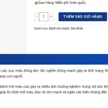
Giao hàng: Miễn phí toàn quốc.
Nattokinase Jintan - Bí quyết giảm mỡ máu & n
THÊM VÀO GIỎ HÀNG
Danh mục:
Bệnh tim mạch
,
Sức Khỏe
hi các cục máu đông làm tắc nghẽn động mạch gây ra tình trạng th
ạng con người.
i bệnh mỡ máu cao gây ra nhiều ảnh hưởng nghiêm trọng tới sức k
 giúp ổn định mỡ máu, bảo vệ tim mạch và ngăn các biến chứng dẫn