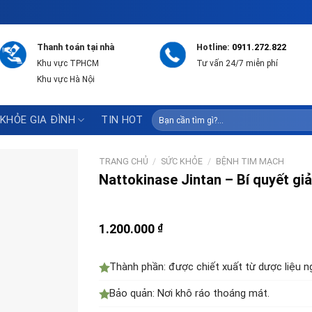
Thanh toán tại nhà
Hotline:
0911.272.822
Khu vực TPHCM
Tư vấn 24/7 miễn phí
Khu vực Hà Nội
Tìm
KHỎE GIA ĐÌNH
TIN HOT
kiếm:
TRANG CHỦ
/
SỨC KHỎE
/
BỆNH TIM MẠCH
Nattokinase Jintan – Bí quyết g
1.200.000
₫
Thành phần: được chiết xuất từ dược liệu ng
Bảo quản: Nơi khô ráo thoáng mát.