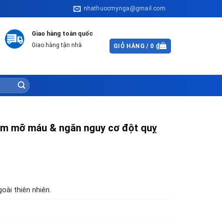
nhathuocmynga@gmail.com
Giao hàng toàn quốc
Giao hàng tận nhà
GIỎ HÀNG /
0
₫
iảm mỡ máu & ngăn nguy cơ đột quỵ
oài thiên nhiên.