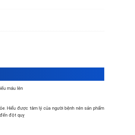
găn nguy cơ đột quỵ số lượng
iếu máu lên
hỏe. Hiểu được tâm lý của người bệnh nên sản phẩm
 đến đột quỵ