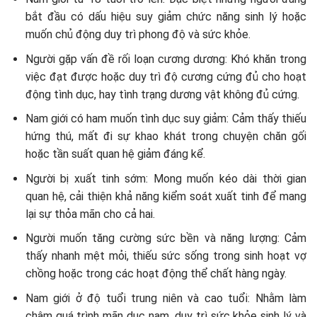
bắt đầu có dấu hiệu suy giảm chức năng sinh lý hoặc
muốn chủ động duy trì phong độ và sức khỏe.
Người gặp vấn đề rối loạn cương dương: Khó khăn trong
việc đạt được hoặc duy trì độ cương cứng đủ cho hoạt
động tình dục, hay tình trạng dương vật không đủ cứng.
Nam giới có ham muốn tình dục suy giảm: Cảm thấy thiếu
hứng thú, mất đi sự khao khát trong chuyện chăn gối
hoặc tần suất quan hệ giảm đáng kể.
Người bị xuất tinh sớm: Mong muốn kéo dài thời gian
quan hệ, cải thiện khả năng kiểm soát xuất tinh để mang
lại sự thỏa mãn cho cả hai.
Người muốn tăng cường sức bền và năng lượng: Cảm
thấy nhanh mệt mỏi, thiếu sức sống trong sinh hoạt vợ
chồng hoặc trong các hoạt động thể chất hàng ngày.
Nam giới ở độ tuổi trung niên và cao tuổi: Nhằm làm
chậm quá trình mãn dục nam, duy trì sức khỏe sinh lý và