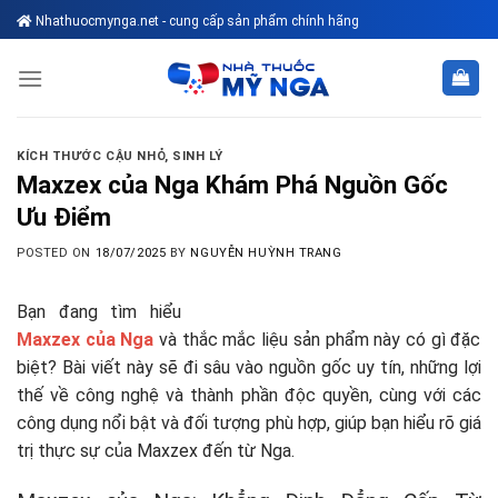
Skip
Nhathuocmynga.net - cung cấp sản phẩm chính hãng
to
content
KÍCH THƯỚC CẬU NHỎ
,
SINH LÝ
Maxzex của Nga Khám Phá Nguồn Gốc
Ưu Điểm
POSTED ON
18/07/2025
BY
NGUYỄN HUỲNH TRANG
Bạn đang tìm hiểu
Maxzex của Nga
và thắc mắc liệu sản phẩm này có gì đặc
biệt? Bài viết này sẽ đi sâu vào nguồn gốc uy tín, những lợi
thế về công nghệ và thành phần độc quyền, cùng với các
công dụng nổi bật và đối tượng phù hợp, giúp bạn hiểu rõ giá
trị thực sự của Maxzex đến từ Nga.