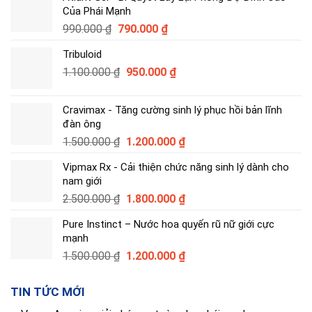
Của Phái Mạnh
Giá
Giá
990.000
₫
790.000
₫
gốc
hiện
Tribuloid
là:
tại
Giá
Giá
1.100.000
₫
990.000 ₫.
950.000
là:
₫
gốc
hiện
790.000 ₫.
là:
tại
Cravimax - Tăng cường sinh lý phục hồi bản lĩnh
1.100.000 ₫.
là:
đàn ông
950.000 ₫.
Giá
Giá
1.500.000
₫
1.200.000
₫
gốc
hiện
Vipmax Rx - Cải thiện chức năng sinh lý dành cho
là:
tại
nam giới
1.500.000 ₫.
là:
Giá
Giá
2.500.000
₫
1.800.000
₫
1.200.000 ₫.
gốc
hiện
Pure Instinct – Nước hoa quyến rũ nữ giới cực
là:
tại
mạnh
2.500.000 ₫.
là:
Giá
Giá
1.500.000
₫
1.200.000
₫
1.800.000 ₫.
gốc
hiện
là:
tại
TIN TỨC MỚI
1.500.000 ₫.
là: