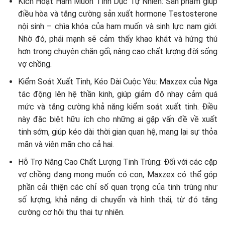
Kích Hoạt Ham Muốn Tình Dục Tự Nhiên: Sản phẩm giúp
điều hòa và tăng cường sản xuất hormone Testosterone
nội sinh – chìa khóa của ham muốn và sinh lực nam giới.
Nhờ đó, phái mạnh sẽ cảm thấy khao khát và hứng thú
hơn trong chuyện chăn gối, nâng cao chất lượng đời sống
vợ chồng.
Kiểm Soát Xuất Tinh, Kéo Dài Cuộc Yêu: Maxzex của Nga
tác động lên hệ thần kinh, giúp giảm độ nhạy cảm quá
mức và tăng cường khả năng kiểm soát xuất tinh. Điều
này đặc biệt hữu ích cho những ai gặp vấn đề về xuất
tinh sớm, giúp kéo dài thời gian quan hệ, mang lại sự thỏa
mãn và viên mãn cho cả hai.
Hỗ Trợ Nâng Cao Chất Lượng Tinh Trùng: Đối với các cặp
vợ chồng đang mong muốn có con, Maxzex có thể góp
phần cải thiện các chỉ số quan trọng của tinh trùng như
số lượng, khả năng di chuyển và hình thái, từ đó tăng
cường cơ hội thụ thai tự nhiên.