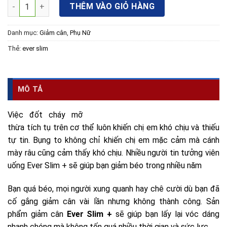
Ever Slim + số lượng
THÊM VÀO GIỎ HÀNG
Danh mục:
Giảm cân
,
Phụ Nữ
Thẻ:
ever slim
MÔ TẢ
Việc đốt cháy mỡ
thừa tích tụ trên cơ thể luôn khiến chị em khó chịu và thiếu
tự tin. Bụng to không chỉ khiến chị em mặc cảm mà cánh
mày râu cũng cảm thấy khó chịu. Nhiều người tin tưởng viên
uống Ever Slim + sẽ giúp bạn giảm béo trong nhiều năm
Bạn quá béo, mọi người xung quanh hay chê cười dù bạn đã
cố gắng giảm cân vài lần nhưng không thành công. Sản
phẩm giảm cân
Ever Slim +
sẽ giúp bạn lấy lại vóc dáng
nhanh chóng mà không tốn quá nhiều thời gian và sức lực