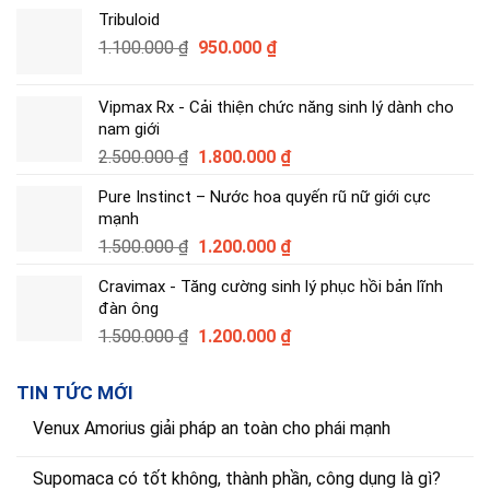
gốc
hiện
Tribuloid
là:
tại
Giá
Giá
1.100.000
₫
990.000 ₫.
950.000
là:
₫
gốc
hiện
790.000 ₫.
là:
tại
Vipmax Rx - Cải thiện chức năng sinh lý dành cho
1.100.000 ₫.
là:
nam giới
950.000 ₫.
Giá
Giá
2.500.000
₫
1.800.000
₫
gốc
hiện
Pure Instinct – Nước hoa quyến rũ nữ giới cực
là:
tại
mạnh
2.500.000 ₫.
là:
Giá
Giá
1.500.000
₫
1.200.000
₫
1.800.000 ₫.
gốc
hiện
Cravimax - Tăng cường sinh lý phục hồi bản lĩnh
là:
tại
đàn ông
1.500.000 ₫.
là:
Giá
Giá
1.500.000
₫
1.200.000
₫
1.200.000 ₫.
gốc
hiện
là:
tại
TIN TỨC MỚI
1.500.000 ₫.
là:
1.200.000 ₫.
Venux Amorius giải pháp an toàn cho phái mạnh
Supomaca có tốt không, thành phần, công dụng là gì?