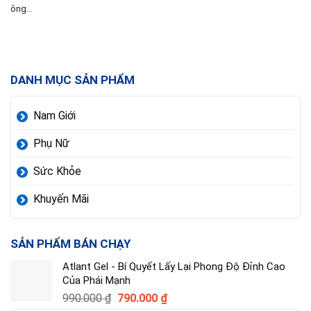
ông...
DANH MỤC SẢN PHẨM
Nam Giới
Phụ Nữ
Sức Khỏe
Khuyến Mãi
SẢN PHẨM BÁN CHẠY
Atlant Gel - Bí Quyết Lấy Lại Phong Độ Đỉnh Cao
Của Phái Mạnh
Giá
Giá
990.000
₫
790.000
₫