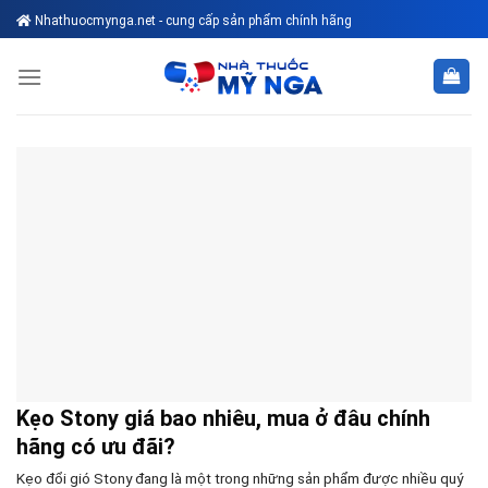
Skip
Nhathuocmynga.net - cung cấp sản phẩm chính hãng
to
content
Kẹo Stony giá bao nhiêu, mua ở đâu chính
hãng có ưu đãi?
Kẹo đổi gió Stony đang là một trong những sản phẩm được nhiều quý